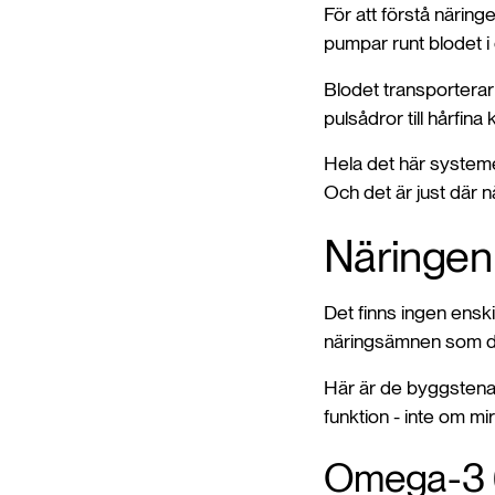
För att förstå näring
pumpar runt blodet i e
Blodet transporterar s
pulsådror till hårfina k
Hela det här systeme
Och det är just där n
Näringen 
Det finns ingen enski
näringsämnen som dr
Här är de byggstenar
funktion - inte om mir
Omega-3 