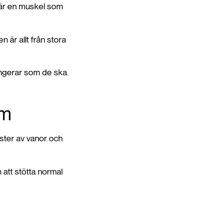
t är en muskel som
n är allt från stora
ungerar som de ska.
om
nster av vanor och
 att stötta normal