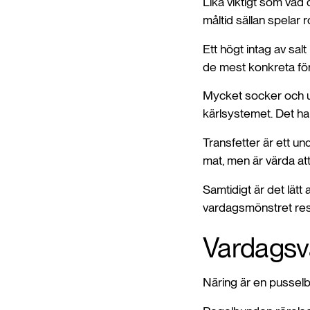
Lika viktigt som vad 
måltid sällan spelar ro
Ett högt intag av sal
de mest konkreta fö
Mycket socker och u
kärlsystemet. Det han
Transfetter är ett u
mat, men är värda at
Samtidigt är det lätt 
vardagsmönstret res
Vardagsv
Näring är en pusselbi