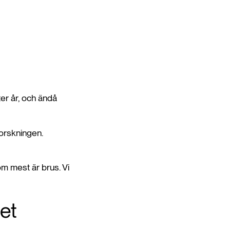
ter år, och ändå
orskningen.
som mest är brus. Vi
het