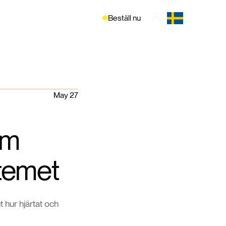
Beställ nu
May 27
om
stemet
 hur hjärtat och