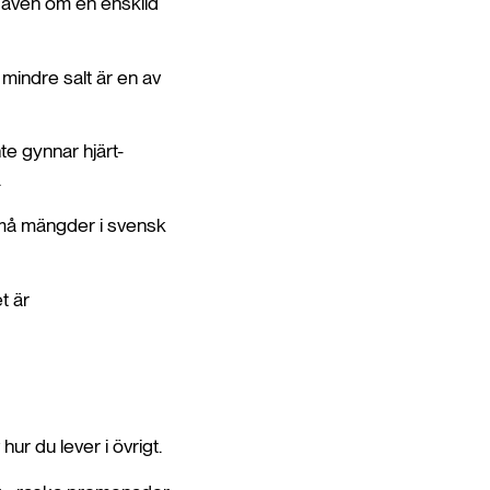
d, även om en enskild
 mindre salt är en av
e gynnar hjärt-
.
 små mängder i svensk
t är
ur du lever i övrigt.