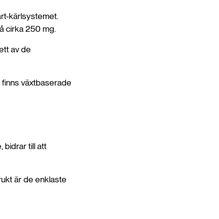
rt-kärlsystemet.
på cirka 250 mg.
 ett av de
lls finns växtbaserade
idrar till att
frukt är de enklaste