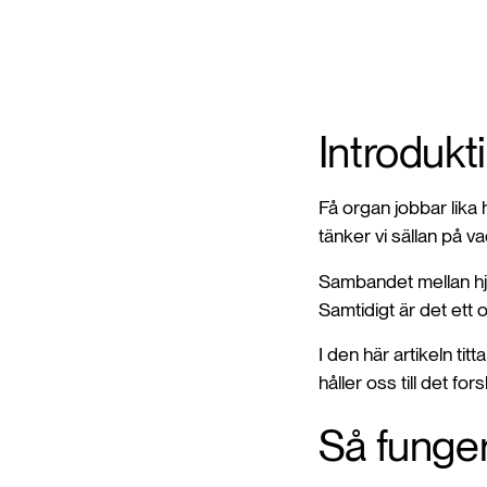
Introdukt
Få organ jobbar lika 
tänker vi sällan på v
Sambandet mellan hjä
Samtidigt är det ett 
I den här artikeln tit
håller oss till det f
Så funger