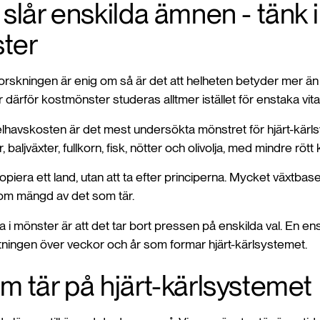
slår enskilda ämnen - tänk i
ter
orskningen är enig om så är det att helheten betyder mer än
därför kostmönster studeras alltmer istället för enstaka vita
lhavskosten är det mest undersökta mönstret för hjärt-kärl
aljväxter, fullkorn, fisk, nötter och olivolja, med mindre rött
piera ett land, utan att ta efter principerna. Mycket växtbasera
om mängd av det som tär.
a i mönster är att det tar bort pressen på enskilda val. En en
iktningen över veckor och år som formar hjärt-kärlsystemet.
 tär på hjärt-kärlsystemet