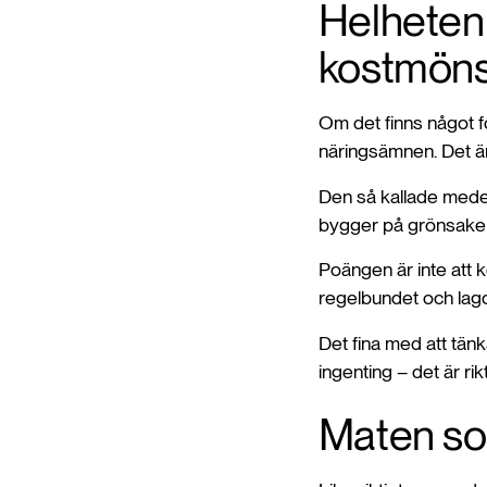
Helheten 
kostmöns
Om det finns något f
näringsämnen. Det är 
Den så kallade mede
bygger på grönsaker, b
Poängen är inte att ko
regelbundet och lag
Det fina med att tänk
ingenting – det är r
Maten som