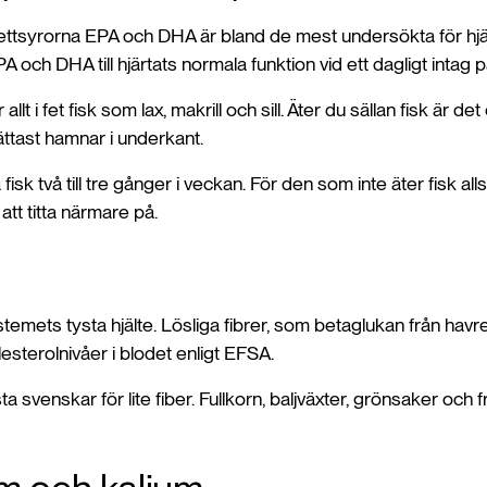
ttsyrorna EPA och DHA är bland de mest undersökta för hjä
A och DHA till hjärtats normala funktion vid ett dagligt intag 
llt i fet fisk som lax, makrill och sill. Äter du sällan fisk är det
ttast hamnar i underkant.
på fisk två till tre gånger i veckan. För den som inte äter fisk a
att titta närmare på.
stemets tysta hjälte. Lösliga fibrer, som betaglukan från havre, b
esterolnivåer i blodet enligt EFSA.
ta svenskar för lite fiber. Fullkorn, baljväxter, grönsaker och 