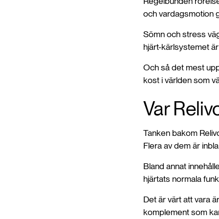
Regelbunden rörelse 
och vardagsmotion gö
Sömn och stress väge
hjärt-kärlsystemet är
Och så det mest uppe
kost i världen som v
Var Reliv
Tanken bakom Relivo 
Flera av dem är inbla
Bland annat innehålle
hjärtats normala funk
Det är värt att vara ä
komplement som kan hj