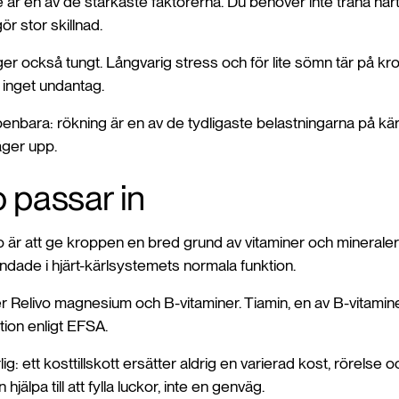
är en av de starkaste faktorerna. Du behöver inte träna hå
r stor skillnad.
r också tungt. Långvarig stress och för lite sömn tär på kr
 inget undantag.
nbara: rökning är en av de tydligaste belastningarna på kärl
äger upp.
o passar in
är att ge kroppen en bred grund av vitaminer och mineraler i
ndade i hjärt-kärlsystemets normala funktion.
r Relivo magnesium och B-vitaminer. Tiamin, en av B-vitaminern
tion enligt EFSA.
rlig: ett kosttillskott ersätter aldrig en varierad kost, rörelse 
älpa till att fylla luckor, inte en genväg.