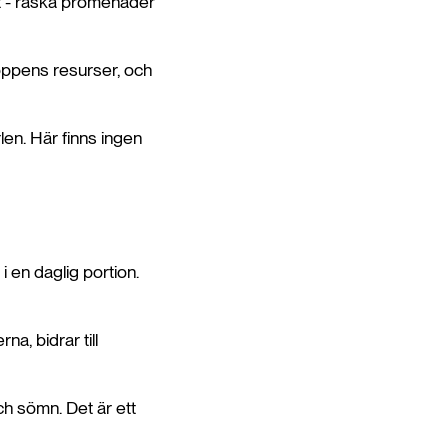
rt - raska promenader
oppens resurser, och
en. Här finns ingen
 en daglig portion.
a, bidrar till
och sömn. Det är ett