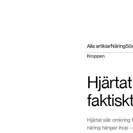
Alla artiklar
Näring
Sö
Kroppen
Hjärta
faktisk
Hjärtat slår omkring
näring hänger ihop - 