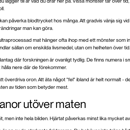
du lägger till är vad du drar ner på. Vissa mönster tär över ti
ll.
t kan påverka blodtrycket hos många. Att gradvis vänja sig vid
rändringar man kan göra.
ltraprocessad mat hänger ofta ihop med ett mönster som int
dlar sällan om enskilda livsmedel, utan om helheten över tid
ndantag där forskningen är ovanligt tydlig. De finns numera i
t hålla nere där de förekommer.
att överdriva oron. Att äta något "fel" ibland är helt normalt - de
ten av tiden som betyder mest.
anor utöver maten
t, men inte hela bilden. Hjärtat påverkas minst lika mycket av h