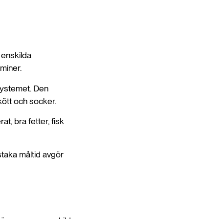
 enskilda
miner.
systemet. Den
 kött och socker.
t, bra fetter, fisk
staka måltid avgör