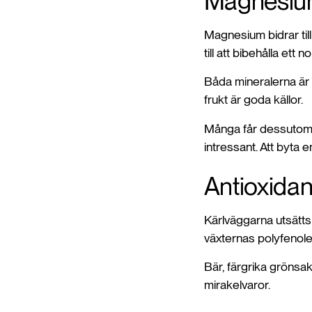
Magnesium
Magnesium bidrar till
till att bibehålla ett 
Båda mineralerna är l
frukt är goda källor.
Många får dessutom i 
intressant. Att byta e
Antioxidan
Kärlväggarna utsätts 
växternas polyfenole
Bär, färgrika grönsak
mirakelvaror.