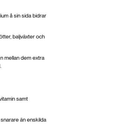
ium å sin sida bidrar
tter, baljväxter och
sen mellan dem extra
.
-vitamin samt
g snarare än enskilda