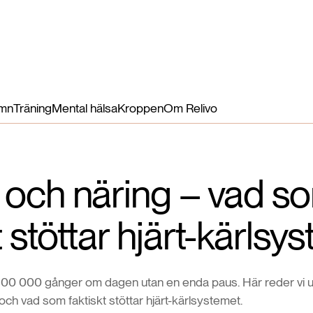
Hälsofördelar
Näringsämnen
Så funkar det
Mer
Logga in
mn
Träning
Mental hälsa
Kroppen
Om Relivo
t och näring – vad s
t stöttar hjärt-kärlsy
 100 000 gånger om dagen utan en enda paus. Här reder vi ut
och vad som faktiskt stöttar hjärt-kärlsystemet.