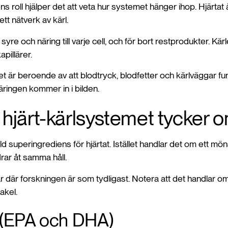
ens roll hjälper det att veta hur systemet hänger ihop. Hjärta
tt nätverk av kärl.
yre och näring till varje cell, och för bort restprodukter. Kärle
apillärer.
t är beroende av att blodtryck, blodfetter och kärlväggar f
äringen kommer in i bilden.
hjärt-kärlsystemet tycker 
ld superingrediens för hjärtat. Istället handlar det om ett mö
ar åt samma håll.
 där forskningen är som tydligast. Notera att det handlar om
akel.
(EPA och DHA)