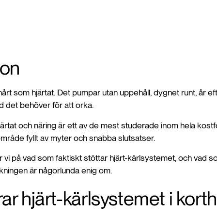
ion
hårt som hjärtat. Det pumpar utan uppehåll, dygnet runt, år ef
ad det behöver för att orka.
rtat och näring är ett av de mest studerade inom hela kostf
område fyllt av myter och snabba slutsatser.
tar vi på vad som faktiskt stöttar hjärt-kärlsystemet, och vad 
orskningen är någorlunda enig om.
ar hjärt-kärlsystemet i kort