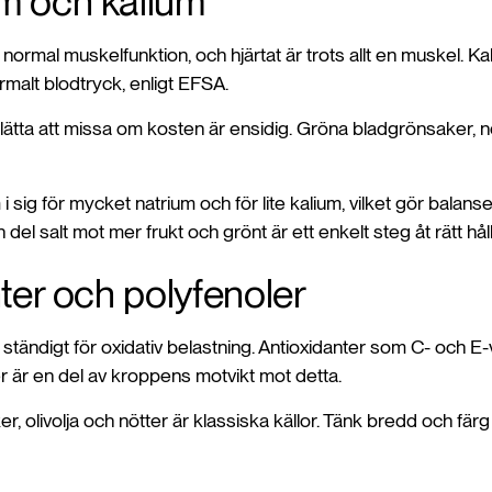
 och kalium
 normal muskelfunktion, och hjärtat är trots allt en muskel. Kal
normalt blodtryck, enligt EFSA.
ätta att missa om kosten är ensidig. Gröna bladgrönsaker, nö
sig för mycket natrium och för lite kalium, vilket gör balan
n del salt mot mer frukt och grönt är ett enkelt steg åt rätt håll
ter och polyfenoler
ständigt för oxidativ belastning. Antioxidanter som C- och E
r är en del av kroppens motvikt mot detta.
er, olivolja och nötter är klassiska källor. Tänk bredd och fär