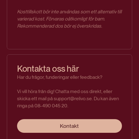
Kosttillskott bör inte användas som ett alternativ till
varierad kost. Förvaras oåtkomligt för barn.
Rekommenderad dos bör ej överskridas.
Kontakta oss här
Har du frågor, funderingar eller feedback?
Vi vill höra från dig! Chatta med oss direkt, eller
skicka ett mail på support@relivo.se. Du kan även
ringa på 08-490 045 20.
Kontakt