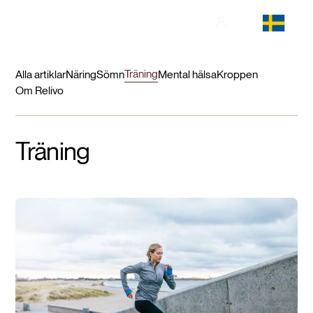
Träning
Alla artiklar
Näring
Sömn
Mental hälsa
Kroppen
Om Relivo
Träning