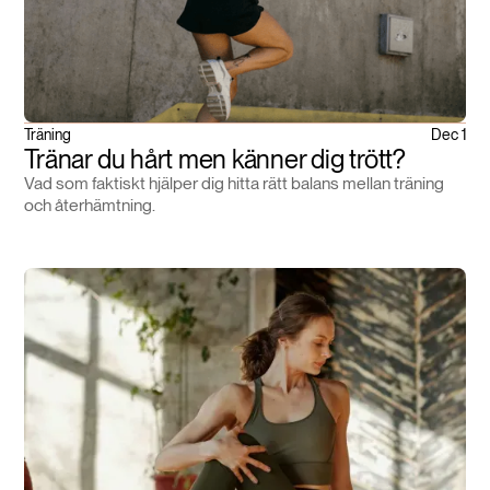
Träning
Dec 1
Tränar du hårt men känner dig trött?
Vad som faktiskt hjälper dig hitta rätt balans mellan träning
och återhämtning.