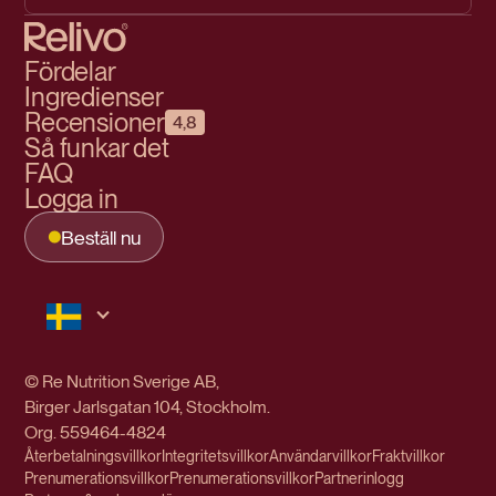
Fördelar
Ingredienser
Recensioner
4,8
Så funkar det
FAQ
Logga in
Beställ nu
© Re Nutrition Sverige AB,
Birger Jarlsgatan 104, Stockholm.
Org.
559464-4824
Återbetalningsvillkor
Integritetsvillkor
Användarvillkor
Fraktvillkor
Prenumerationsvillkor
Prenumerationsvillkor
Partnerinlogg