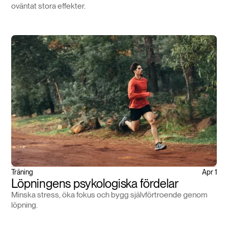
oväntat stora effekter.
Träning
Apr 1
Löpningens psykologiska fördelar
Minska stress, öka fokus och bygg självförtroende genom
löpning.