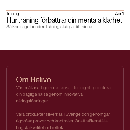
Träning
Apr 1
Hur träning förbättrar din mentala klarhet
Så kan regelbunden träning skärpa ditt sinne
Om Relivo
Vårt mål är att göra det enkelt för dig att prioritera
din dagliga hälsa genom innovativa
näringslösningar.
Våra produkter tillverkas i Sverige och genomgår
rigorösa prover och kontroller för att säkerställa
högsta kvalitet och effekt.