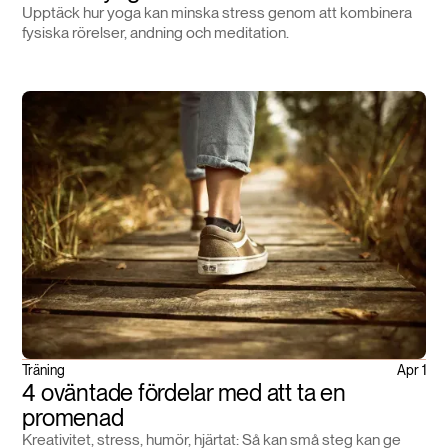
Upptäck hur yoga kan minska stress genom att kombinera
fysiska rörelser, andning och meditation.
Träning
Apr 1
4 oväntade fördelar med att ta en
promenad
Kreativitet, stress, humör, hjärtat: Så kan små steg kan ge