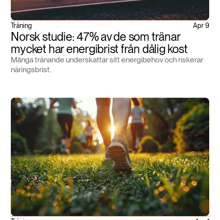
Träning
Apr 9
Norsk studie: 47% av de som tränar
mycket har energibrist från dålig kost
Många tränande underskattar sitt energibehov och riskerar
näringsbrist.