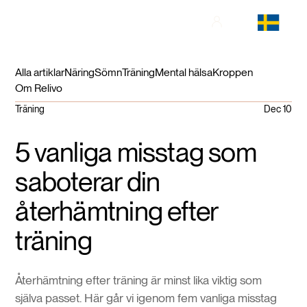
Alla artiklar
Näring
Sömn
Träning
Mental hälsa
Kroppen
Om Relivo
Träning
Dec 10
5 vanliga misstag som
saboterar din
återhämtning efter
träning
Återhämtning efter träning är minst lika viktig som
själva passet. Här går vi igenom fem vanliga misstag