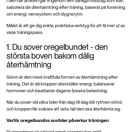
I den här artikeln går vi igenom fem vanliga misstag som kan
sabotera din återhämtning efter träning, baserat på forskning
om energi, nervsystem och dygnsrytm.
Målet är att ge dig enkla, praktiska verktyg för att få mer ut av
varje träningspass.
1. Du sover oregelbundet - den
största boven bakom dålig
återhämtning
Sömn är den mest kraftfulla formen av återhämtning efter
träning. Det är då kroppen återställer energi, balanserar
hormoner och bearbetar dagens fysiska belastning.
När du sover vid olika tider från dag till dag blir rytmen störd,
och kroppen får svårare att veta
när
den ska återhämta sig.
Varför oregelbundna sovtider påverkar träningen
Dygnsrytmen styr bland annat energinivåer, aptit,