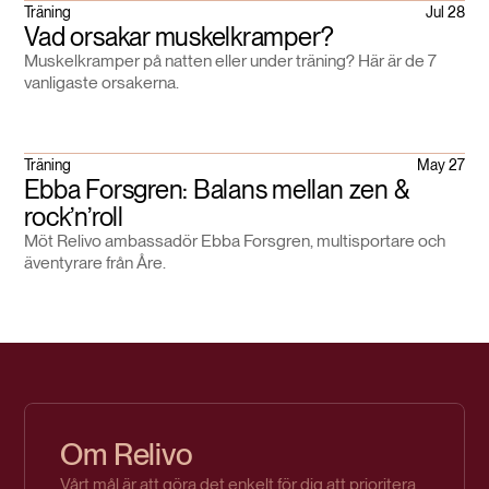
Träning
Jul 28
Vad orsakar muskelkramper?
Muskelkramper på natten eller under träning? Här är de 7
vanligaste orsakerna.
Träning
May 27
Ebba Forsgren: Balans mellan zen &
rock’n’roll
Möt Relivo ambassadör Ebba Forsgren, multisportare och
äventyrare från Åre.
Om Relivo
Vårt mål är att göra det enkelt för dig att prioritera