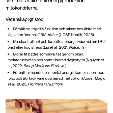
samt bidrar till stabil energiproduktion i
mitokondrierna.
Vetenskapligt stöd
Förbättrar kognitiv funktion och minne hos äldre med
låga men “normala” B12-nivåer (UCSF Health, 2025).
Minskar trötthet och förbättrar energinivåer vid mild B12-
brist eller hög stress (Liu et al., 2021,
Nutrients
).
Bidrar till bättre sömnkvalitet genom ökad
melatoninsyntes och normaliserad dygnsrytm (Nguyen et
al., 2022,
Sleep Medicine Reviews
).
Förbättrar humör och mental energi i kombination med
folat och B6, tack vare optimerad metylation (Abdel-Magid
et al., 2023,
Frontiers in Nutrition
).