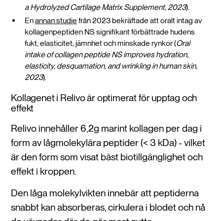
a Hydrolyzed Cartilage Matrix Supplement, 2023
).
En
annan studie
från 2023 bekräftade att oralt intag av
kollagenpeptiden NS signifikant förbättrade hudens
fukt, elasticitet, jämnhet och minskade rynkor (
Oral
intake of collagen peptide NS improves hydration,
elasticity, desquamation, and wrinkling in human skin,
2023
).
Kollagenet i Relivo är optimerat för upptag och
effekt
Relivo innehåller 6,2g marint kollagen per dag i
form av lågmolekylära peptider (< 3 kDa) - vilket
är den form som visat bäst biotillgänglighet och
effekt i kroppen.
Den låga molekylvikten innebär att peptiderna
snabbt kan absorberas, cirkulera i blodet och nå