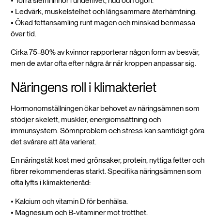
• Torra slemhinnor i underlivet, hud och ögon.
• Ledvärk, muskelstelhet och långsammare återhämtning.
• Ökad fettansamling runt magen och minskad benmassa
över tid.
Cirka 75-80% av kvinnor rapporterar någon form av besvär,
men de avtar ofta efter några år när kroppen anpassar sig.
Näringens roll i klimakteriet
Hormonomställningen ökar behovet av näringsämnen som
stödjer skelett, muskler, energiomsättning och
immunsystem. Sömnproblem och stress kan samtidigt göra
det svårare att äta varierat.
En näringstät kost med grönsaker, protein, nyttiga fetter och
fibrer rekommenderas starkt. Specifika näringsämnen som
ofta lyfts i klimakterieråd:
• Kalcium och vitamin D för benhälsa.
• Magnesium och B-vitaminer mot trötthet.