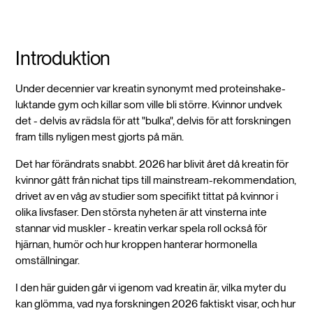
Introduktion
Under decennier var kreatin synonymt med proteinshake-
luktande gym och killar som ville bli större. Kvinnor undvek
det - delvis av rädsla för att "bulka", delvis för att forskningen
fram tills nyligen mest gjorts på män.
Det har förändrats snabbt. 2026 har blivit året då kreatin för
kvinnor gått från nichat tips till mainstream-rekommendation,
drivet av en våg av studier som specifikt tittat på kvinnor i
olika livsfaser. Den största nyheten är att vinsterna inte
stannar vid muskler - kreatin verkar spela roll också för
hjärnan, humör och hur kroppen hanterar hormonella
omställningar.
I den här guiden går vi igenom vad kreatin är, vilka myter du
kan glömma, vad nya forskningen 2026 faktiskt visar, och hur