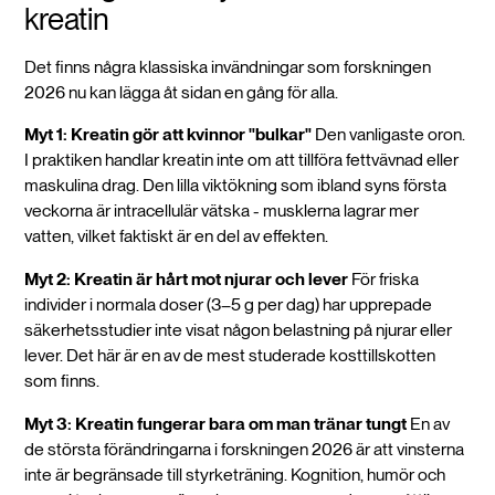
kreatin
Det finns några klassiska invändningar som forskningen
2026 nu kan lägga åt sidan en gång för alla.
Myt 1: Kreatin gör att kvinnor "bulkar"
Den vanligaste oron.
I praktiken handlar kreatin inte om att tillföra fettvävnad eller
maskulina drag. Den lilla viktökning som ibland syns första
veckorna är intracellulär vätska - musklerna lagrar mer
vatten, vilket faktiskt är en del av effekten.
Myt 2: Kreatin är hårt mot njurar och lever
För friska
individer i normala doser (3–5 g per dag) har upprepade
säkerhetsstudier inte visat någon belastning på njurar eller
lever. Det här är en av de mest studerade kosttillskotten
som finns.
Myt 3: Kreatin fungerar bara om man tränar tungt
En av
de största förändringarna i forskningen 2026 är att vinsterna
inte är begränsade till styrketräning. Kognition, humör och