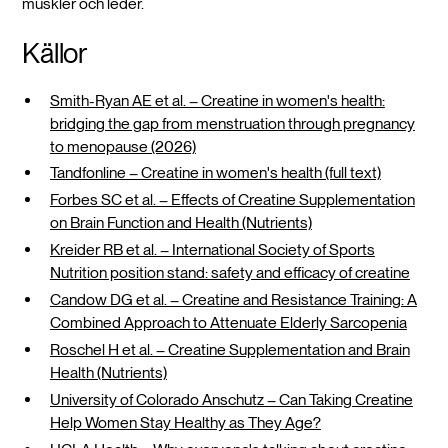
muskler och leder.
Källor
Smith-Ryan AE et al. – Creatine in women's health:
bridging the gap from menstruation through pregnancy
to menopause (2026)
Tandfonline – Creatine in women's health (full text)
Forbes SC et al. – Effects of Creatine Supplementation
on Brain Function and Health (Nutrients)
Kreider RB et al. – International Society of Sports
Nutrition position stand: safety and efficacy of creatine
Candow DG et al. – Creatine and Resistance Training: A
Combined Approach to Attenuate Elderly Sarcopenia
Roschel H et al. – Creatine Supplementation and Brain
Health (Nutrients)
University of Colorado Anschutz – Can Taking Creatine
Help Women Stay Healthy as They Age?