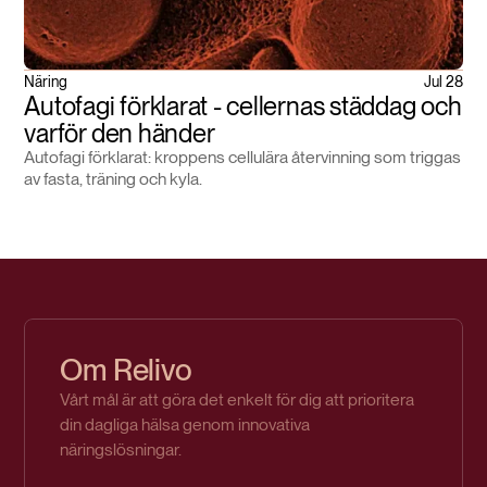
Näring
Jul 28
Autofagi förklarat - cellernas städdag och
varför den händer
Autofagi förklarat: kroppens cellulära återvinning som triggas
av fasta, träning och kyla.
Om Relivo
Vårt mål är att göra det enkelt för dig att prioritera
din dagliga hälsa genom innovativa
näringslösningar.