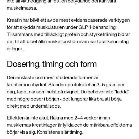
inte all viktnedgång är fett, en betydande del kan vara
muskelmassa.
Kreatin har blivit ett av de mest evidensbaserade verktygen
för att skydda muskulaturen under GLP-1-behandling.
Tillsammans med tillräckligt protein och styrketräning bidrar
det till att bibehålla muskelfunktion även när total kaloriintag
är lägre.
Dosering, timing och form
Den enklaste och mest studerade formen är
kreatinmonohydrat. Standardprotokollet är 3–5 gram per
dag, taget när som helst på dygnet. Du behöver inte "ladda"
med högre doser i början - det fungerar lika bra att börja
direkt med underhållsdos.
Effekten är inte akut. Räkna med 2–4 veckor innan
musklernas kreatinlager är fyllda och de märkbara effekterna
börjar visa sig. Konsistens slår timing.