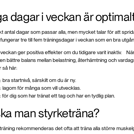
 dagar i veckan är optimal
akt antal dagar som passar alla, men mycket talar för att sprida
ngerar tre till fem träningsdagar i veckan som en bra utgå
i veckan ger positiva effekter om du tidigare varit inaktiv. När d
en bättre balans mellan belastning, återhämtning och vardags
 så här:
bra startnivå, särskilt om du är ny.
: lagom för många som vill utvecklas.
 för dig som har tränat ett tag och har en tydlig plan.
ska man styrketräna?
eträning rekommenderas det ofta att träna alla större muskel