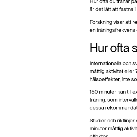
Hur ofta du tränar på
är det lätt att fastna i
Forskning visar att r
en träningsfrekvens d
Hur ofta 
Internationella och s
måttlig aktivitet ell
hälsoeffekter, inte so
150 minuter kan till
träning, som interval
dessa rekommendati
Studier och riktlinje
minuter måttlig aktiv
effekter.