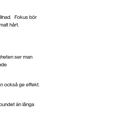
killnad. Fokus bör
alt hårt.
igheten ser man
ande
an också ge effekt.
lbundet än långa