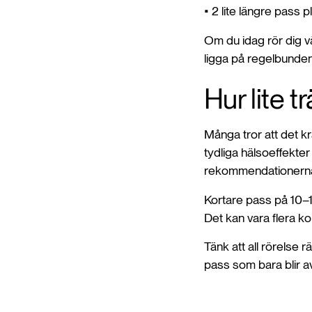
• 2 lite längre pass p
Om du idag rör dig vä
ligga på regelbunden 
Hur lite t
Många tror att det kr
tydliga hälsoeffekter
rekommendationern
Kortare pass på 10–
Det kan vara flera k
Tänk att all rörelse
pass som bara blir a