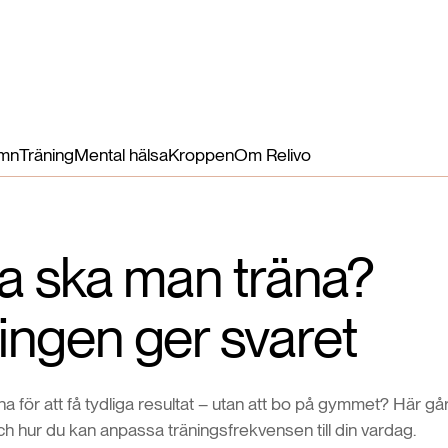
Hälsofördelar
Näringsämnen
Så funkar det
Mer
Logga in
mn
Träning
Mental hälsa
Kroppen
Om Relivo
ta ska man träna?
ingen ger svaret
a för att få tydliga resultat – utan att bo på gymmet? Här gå
h hur du kan anpassa träningsfrekvensen till din vardag.