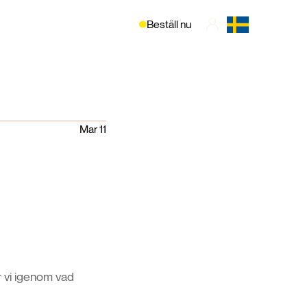
Beställ nu
Mar 11
r vi igenom vad