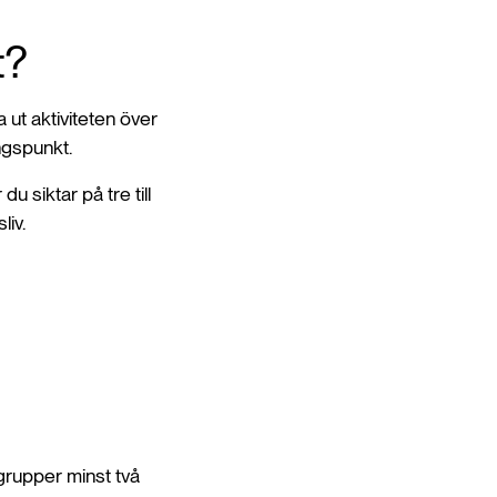
t?
 ut aktiviteten över
ngspunkt.
u siktar på tre till
liv.
grupper minst två