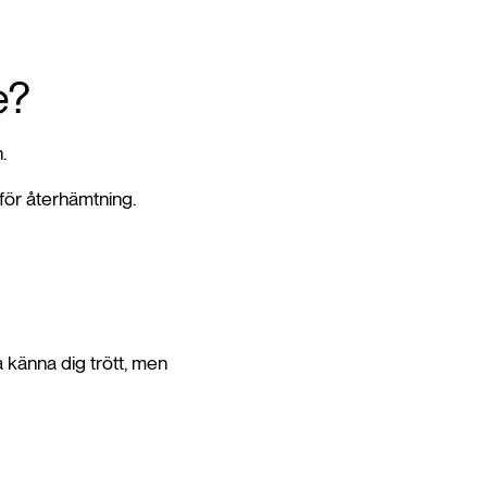
e?
en.
för återhämtning.
 känna dig trött, men