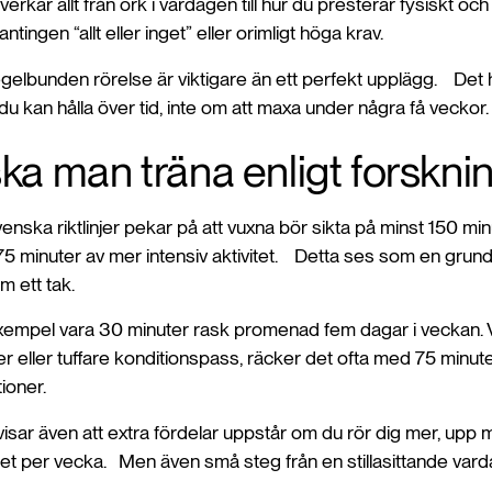
verkar allt från ork i vardagen till hur du presterar fysiskt o
 antingen “allt eller inget” eller orimligt höga krav.
egelbunden rörelse är viktigare än ett perfekt upplägg. Det h
u kan hålla över tid, inte om att maxa under några få veckor.
ska man träna enligt forskn
venska riktlinjer pekar på att vuxna bör sikta på minst 150 min
er 75 minuter av mer intensiv aktivitet. Detta ses som en grund
m ett tak.
 exempel vara 30 minuter rask promenad fem dagar i veckan. V
ler eller tuffare konditionspass, räcker det ofta med 75 minut
oner.
r visar även att extra fördelar uppstår om du rör dig mer, upp
itet per vecka. Men även små steg från en stillasittande vard