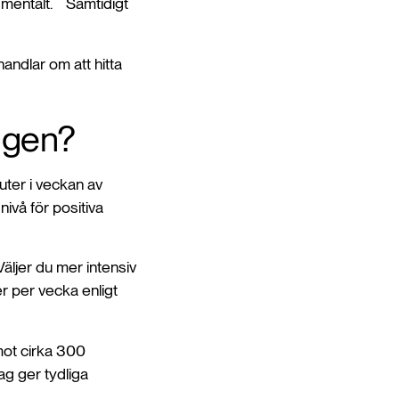
ch mentalt. Samtidigt
andlar om att hitta
ingen?
uter i veckan av
nivå för positiva
äljer du mer intensiv
er per vecka enligt
 mot cirka 300
ag ger tydliga