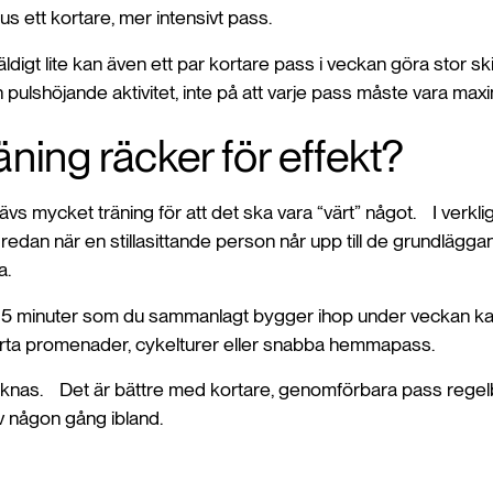
lus ett kortare, mer intensivt pass.
ldigt lite kan även ett par kortare pass i veckan göra stor s
pulshöjande aktivitet, inte på att varje pass måste vara maxim
räning räcker för effekt?
ävs mycket träning för att det ska vara “värt” något. I verkl
 redan när en stillasittande person når upp till de grundlägg
a.
15 minuter som du sammanlagt bygger ihop under veckan k
orta promenader, cykelturer eller snabba hemmapass.
 räknas. Det är bättre med kortare, genomförbara pass rege
v någon gång ibland.