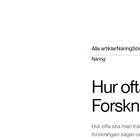
Alla artiklar
Näring
Sö
Näring
Hur of
Forskn
Hur ofta ska man trän
forskningen säger oc