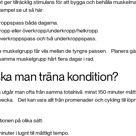
 ger tillräcklig stimulans för att bygga och behålla muskelma
exempel se ut så här:
kroppspass båda dagarna.
kropp eller överkropp/underkropp/helkropp.
 överkroppspass och två underkroppspass.
rje muskelgrupp får vila mellan de tyngre passen. Planera gä
 samma muskelgrupp hårt flera dagar i rad.
ska man träna kondition?
 utgår man ofta från samma totalnivå: minst 150 minuter måttl
r vecka. Det kan vara allt från promenader och cykling till löpn
ionen på olika sätt:
uter i lugnt till måttligt tempo.