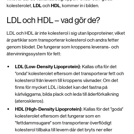
kolesterolet,
LDL
och
HDL
, kommer in i bilden.
LDL och HDL – vad gör de?
LDL och HDL är inte kolesterol i sig utan lipoproteiner, vilket
är partiklar som transporterar kolesterol och andra fetter
genom blodet. De fungerar som kroppens leverans- och
återvinningssystem för fett:
LDL (Low-Density Lipoprotein):
Kallas ofta för det
"onda" kolesterolet eftersom det transporterar fett och
kolesterol från levern till kroppens vävnader. Om det
finns för mycket LDL i blodet kan det fastna på
kärlväggarna, bilda plack och leda till åderförkalkning
(ateroskleros).
HDL (High-Density Lipoprotein):
Kallas för det "goda"
kolesterolet eftersom det fungerar som en
"fettdammsugare" som transporterar överflödigt
kolesterol tillbaka till levern där det bryts ner eller