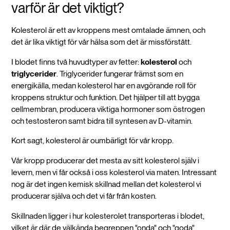
varför är det viktigt?
Kolesterol är ett av kroppens mest omtalade ämnen, och
det är lika viktigt för vår hälsa som det är missförstått.
I blodet finns två huvudtyper av fetter:
kolesterol
och
triglycerider
. Triglycerider fungerar främst som en
energikälla, medan kolesterol har en avgörande roll för
kroppens struktur och funktion. Det hjälper till att bygga
cellmembran, producera viktiga hormoner som östrogen
och testosteron samt bidra till syntesen av D-vitamin.
Kort sagt, kolesterol är oumbärligt för vår kropp.
Vår kropp producerar det mesta av sitt kolesterol själv i
levern, men vi får också i oss kolesterol via maten. Intressant
nog är det ingen kemisk skillnad mellan det kolesterol vi
producerar själva och det vi får från kosten.
Skillnaden ligger i hur kolesterolet transporteras i blodet,
vilket är där de välkända begreppen "onda" och "goda"