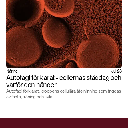
Näring
Jul 28
Autofagi förklarat - cellernas städdag och
varför den händer
Autofagi förklarat: kroppens cellulära återvinning som triggas
av fasta, träning och kyla.