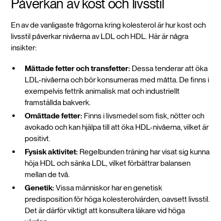
Påverkan av kost och livsstil
En av de vanligaste frågorna kring kolesterol är hur kost och
livsstil påverkar nivåerna av LDL och HDL. Här är några
insikter:
Mättade fetter och transfetter:
Dessa tenderar att öka
LDL-nivåerna och bör konsumeras med måtta. De finns i
exempelvis fettrik animalisk mat och industriellt
framställda bakverk.
Omättade fetter:
Finns i livsmedel som fisk, nötter och
avokado och kan hjälpa till att öka HDL-nivåerna, vilket är
positivt.
Fysisk aktivitet:
Regelbunden träning har visat sig kunna
höja HDL och sänka LDL, vilket förbättrar balansen
mellan de två.
Genetik:
Vissa människor har en genetisk
predisposition för höga kolesterolvärden, oavsett livsstil.
Det är därför viktigt att konsultera läkare vid höga