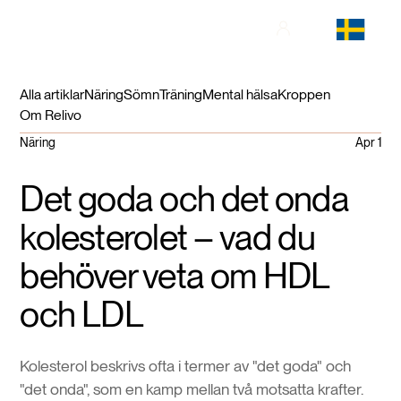
Alla artiklar
Näring
Sömn
Träning
Mental hälsa
Kroppen
Om Relivo
Näring
Apr 1
Det goda och det onda
kolesterolet – vad du
behöver veta om HDL
och LDL
Kolesterol beskrivs ofta i termer av "det goda" och
"det onda", som en kamp mellan två motsatta krafter.