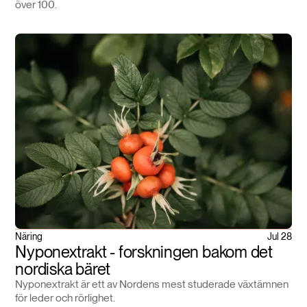
över 100.
Näring
Jul 28
Nyponextrakt - forskningen bakom det
nordiska bäret
Nyponextrakt är ett av Nordens mest studerade växtämnen
för leder och rörlighet.