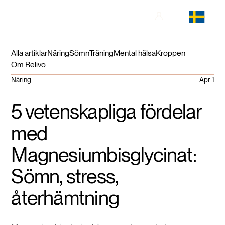
Alla artiklar
Näring
Sömn
Träning
Mental hälsa
Kroppen
Om Relivo
Näring
Apr 1
5 vetenskapliga fördelar
med
Magnesiumbisglycinat:
Sömn, stress,
återhämtning