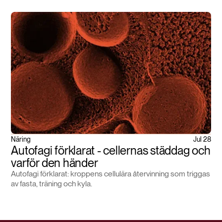
Näring
Jul 28
Autofagi förklarat - cellernas städdag och
varför den händer
Autofagi förklarat: kroppens cellulära återvinning som triggas
av fasta, träning och kyla.