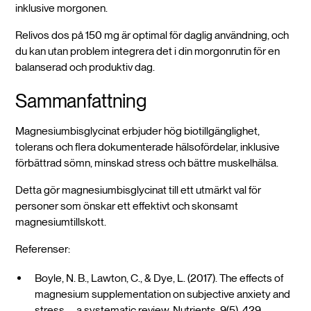
inklusive morgonen.
Relivos dos på 150 mg är optimal för daglig användning, och
du kan utan problem integrera det i din morgonrutin för en
balanserad och produktiv dag.
Sammanfattning
Magnesiumbisglycinat erbjuder hög biotillgänglighet,
tolerans och flera dokumenterade hälsofördelar, inklusive
förbättrad sömn, minskad stress och bättre muskelhälsa.
Detta gör magnesiumbisglycinat till ett utmärkt val för
personer som önskar ett effektivt och skonsamt
magnesiumtillskott.
Referenser:
Boyle, N. B., Lawton, C., & Dye, L. (2017). The effects of
magnesium supplementation on subjective anxiety and
stress—a systematic review. Nutrients, 9(5), 429.