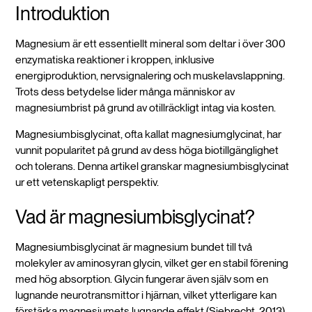
Introduktion
Magnesium är ett essentiellt mineral som deltar i över 300
enzymatiska reaktioner i kroppen, inklusive
energiproduktion, nervsignalering och muskelavslappning.
Trots dess betydelse lider många människor av
magnesiumbrist på grund av otillräckligt intag via kosten.
Magnesiumbisglycinat, ofta kallat magnesiumglycinat, har
vunnit popularitet på grund av dess höga biotillgänglighet
och tolerans. Denna artikel granskar magnesiumbisglycinat
ur ett vetenskapligt perspektiv.
Vad är magnesiumbisglycinat?
Magnesiumbisglycinat är magnesium bundet till två
molekyler av aminosyran glycin, vilket ger en stabil förening
med hög absorption. Glycin fungerar även själv som en
lugnande neurotransmittor i hjärnan, vilket ytterligare kan
förstärka magnesiumets lugnande effekt (Siebrecht, 2013).