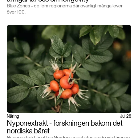
Blue Zones - de fem regionerna där ovanligt många lever
över 100.
Näring
Jul 28
Nyponextrakt - forskningen bakom det
nordiska bäret
Nyponextrakt är ett av Nordens mest studerade växtämnen