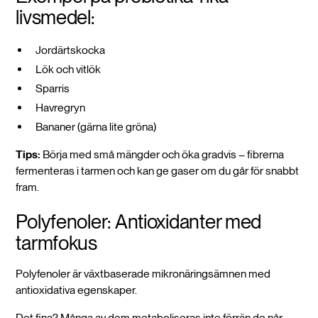
livsmedel:
Jordärtskocka
Lök och vitlök
Sparris
Havregryn
Bananer (gärna lite gröna)
Tips:
Börja med små mängder och öka gradvis – fibrerna
fermenteras i tarmen och kan ge gaser om du går för snabbt
fram.
Polyfenoler: Antioxidanter med
tarmfokus
Polyfenoler är växtbaserade mikronäringsämnen med
antioxidativa egenskaper.
Det fina? Många av dem metaboliseras inte förrän de når