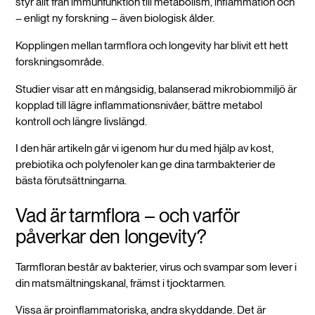
styr allt från immunfunktion till metabolism, inflammation och
– enligt ny forskning – även biologisk ålder.
Kopplingen mellan tarmflora och longevity har blivit ett hett
forskningsområde.
Studier visar att en mångsidig, balanserad mikrobiommiljö är
kopplad till lägre inflammationsnivåer, bättre metabol
kontroll och längre livslängd.
I den här artikeln går vi igenom hur du med hjälp av kost,
prebiotika och polyfenoler kan ge dina tarmbakterier de
bästa förutsättningarna.
Vad är tarmflora – och varför
påverkar den longevity?
Tarmfloran består av bakterier, virus och svampar som lever i
din matsmältningskanal, främst i tjocktarmen.
Vissa är proinflammatoriska, andra skyddande. Det är