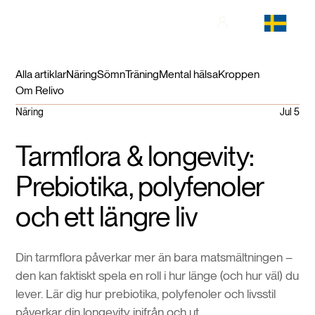
Alla artiklar
Näring
Sömn
Träning
Mental hälsa
Kroppen
Om Relivo
Näring
Jul 5
Tarmflora & longevity:
Prebiotika, polyfenoler
och ett längre liv
Din tarmflora påverkar mer än bara matsmältningen –
den kan faktiskt spela en roll i hur länge (och hur väl) du
lever. Lär dig hur prebiotika, polyfenoler och livsstil
påverkar din longevity inifrån och ut.