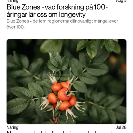
Näring
Aug 3
Blue Zones - vad forskning på 100-
åringar lär oss om longevity
Blue Zones - de fem regionerna där ovanligt många lever
över 100.
Näring
Jul 28