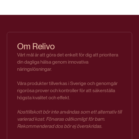
Om Relivo
Vårt mål är att göra det enkelt för dig att prioritera
din dagliga hälsa genom innovativa
näringslösningar.
Våra produkter tillverkas i Sverige och genomgår
rigorösa prover och kontroller för att säkerställa
högsta kvalitet och effekt.
Kosttillskott bör inte användas som ett alternativ till
varierad kost. Förvaras oåtkomligt för barn.
Rekommenderad dos bör ej överskridas.