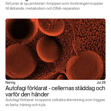
Sirtuiner är sju proteiner i kroppen som forskningen kopplar
till åldrande, metabolism och DNA-reparation.
Näring
Jul 28
Autofagi förklarat - cellernas städdag och
varför den händer
Autofagi förklarat: kroppens cellulära återvinning som triggas
av fasta, träning och kyla.