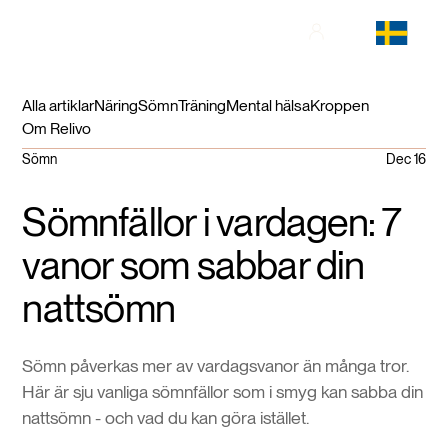
Alla artiklar
Näring
Sömn
Träning
Mental hälsa
Kroppen
Om Relivo
Sömn
Dec 16
Sömnfällor i vardagen: 7
vanor som sabbar din
nattsömn
Sömn påverkas mer av vardagsvanor än många tror.
Här är sju vanliga sömnfällor som i smyg kan sabba din
nattsömn - och vad du kan göra istället.