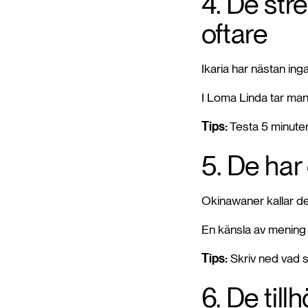
4. De str
oftare
Ikaria har nästan ing
I Loma Linda tar man 
Tips:
Testa 5 minuter 
5. De har 
Okinawaner kallar d
En känsla av mening
Tips:
Skriv ned vad s
6. De til