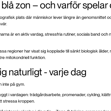
blå zon – och varför spelar d
eografisk plats där människor lever längre än genomsnittet o
vär.
na är en aktiv vardag, stressfria rutiner, sociala band och n
ssa regioner har visat sig kopplade till sänkt biologisk ålder
re mitokondriell funktion.
sig naturligt - varje dag
n inte på gym.
nbyggt i vardagen: trädgårdsarbete, promenader, cykling, klättr
att stressa kroppen.