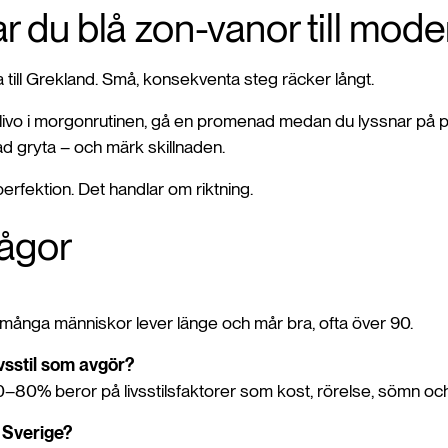
r du blå zon-vanor till mod
a till Grekland. Små, konsekventa steg räcker långt.
livo i morgonrutinen, gå en promenad medan du lyssnar på p
ad gryta – och märk skillnaden.
erfektion. Det handlar om riktning.
rågor
t många människor lever länge och mår bra, ofta över 90.
ivsstil som avgör?
70–80% beror på livsstilsfaktorer som kost, rörelse, sömn oc
 Sverige?