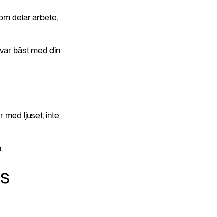
som delar arbete,
 var bäst med din
 med ljuset, inte
.
ls