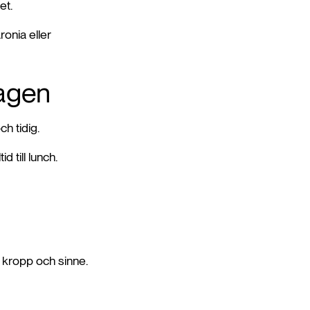
et.
ronia eller
dagen
h tidig.
 till lunch.
å kropp och sinne.