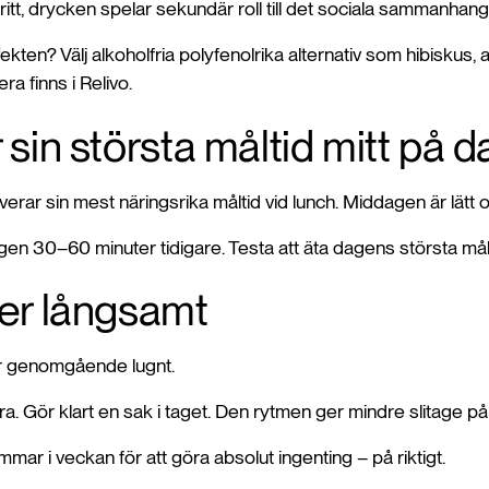
fritt, drycken spelar sekundär roll till det sociala sammanhang
fekten? Välj alkoholfria polyfenolrika alternativ som hibiskus, a
ra finns i Relivo.
r sin största måltid mitt på 
rar sin mest näringsrika måltid vid lunch. Middagen är lätt oc
n 30–60 minuter tidigare. Testa att äta dagens största måltid
ver långsamt
är genomgående lugnt.
a. Gör klart en sak i taget. Den rytmen ger mindre slitage p
mar i veckan för att göra absolut ingenting – på riktigt.