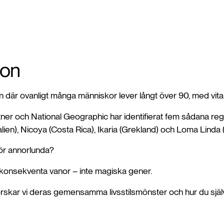
ion
där ovanligt många människor lever långt över 90, med vitalit
ner och National Geographic har identifierat fem sådana re
alien), Nicoya (Costa Rica), Ikaria (Grekland) och Loma Linda (
ör annorlunda?
a, konsekventa vanor – inte magiska gener.
tforskar vi deras gemensamma livsstilsmönster och hur du själ