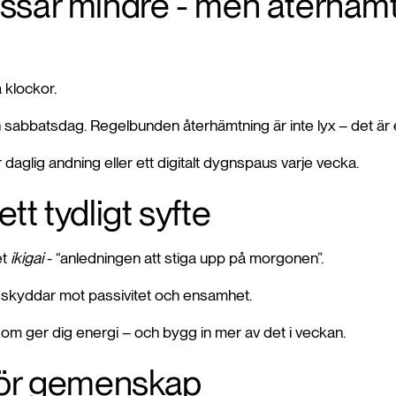
essar mindre - men återhämt
a klockor.
sabbatsdag. Regelbunden återhämtning är inte lyx – det är en 
daglig andning eller ett digitalt dygnspaus varje vecka.
ett tydligt syfte
et
ikigai
- “anledningen att stiga upp på morgonen”.
 skyddar mot passivitet och ensamhet.
om ger dig energi – och bygg in mer av det i veckan.
lhör gemenskap