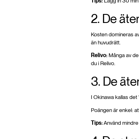
Tips:
Lägg in 30 min l
2. De äte
Kosten domineras av b
än huvudrätt.
Relivo:
Många av de m
du i Relivo.
3. De äte
I Okinawa kallas det
Poängen är enkel: at
Tips:
Använd mindre t