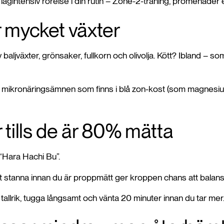
ågintensiv rörelse i din rutin – Zone-2-träning, promenader el
r mycket växter
aljväxter, grönsaker, fullkorn och olivolja. Kött? Ibland – s
ikronäringsämnen som finns i blå zon-kost (som magnesium, f
r tills de är 80% mätta
 “Hara Hachi Bu”.
t stanna innan du är proppmätt ger kroppen chans att balans
allrik, tugga långsamt och vänta 20 minuter innan du tar mer