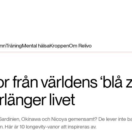
Hälsofördelar
Näringsämnen
Så funkar det
Mer
Logga in
mn
Träning
Mental hälsa
Kroppen
Om Relivo
r från världens ‘blå 
länger livet
 Sardinien, Okinawa och Nicoya gemensamt? De lever inte ba
. Här är 10 longevity-vanor att inspireras av.