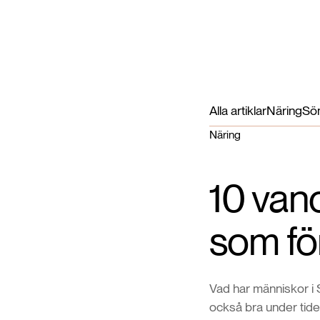
Alla artiklar
Näring
Sö
Näring
10 vano
som för
Vad har människor i
också bra under tiden