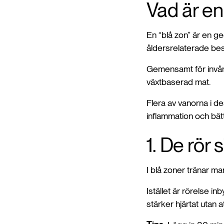
Vad är en 
En “blå zon” är en g
åldersrelaterade bes
Gemensamt för invånar
växtbaserad mat.
Flera av vanorna i de
inflammation och bätt
1. De rör 
I blå zoner tränar ma
Istället är rörelse i
stärker hjärtat utan 