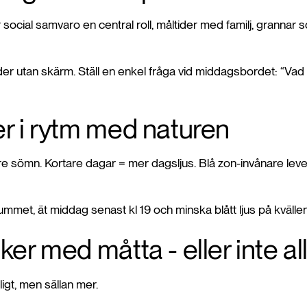
ar social samvaro en central roll, måltider med familj, grannar 
ider utan skärm. Ställ en enkel fråga vid middagsbordet: “Vad
er i rytm med naturen
re sömn. Kortare dagar = mer dagsljus. Blå zon-invånare lever
met, ät middag senast kl 19 och minska blått ljus på kvällen
ker med måtta - eller inte al
ligt, men sällan mer.