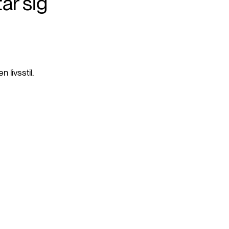
ar sig
livsstil.