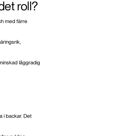
et roll?
ch med färre
äringsrik,
, minskad låggradig
a i backar. Det