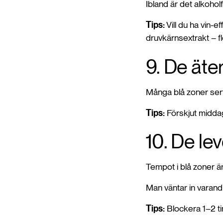
Ibland är det alkohol
Tips:
Vill du ha vin-ef
druvkärnsextrakt – fle
9. De äte
Många blå zoner serve
Tips:
Förskjut middage
10. De le
Tempot i blå zoner 
Man väntar in varandr
Tips:
Blockera 1–2 tim