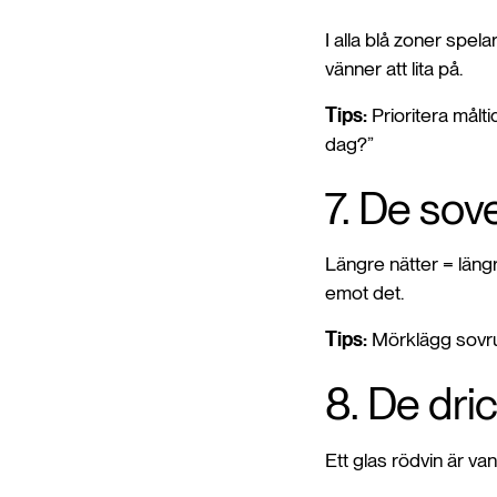
I alla blå zoner spel
vänner att lita på.
Tips:
Prioritera målt
dag?”
7. De sov
Längre nätter = läng
emot det.
Tips:
Mörklägg sovrum
8. De dric
Ett glas rödvin är van