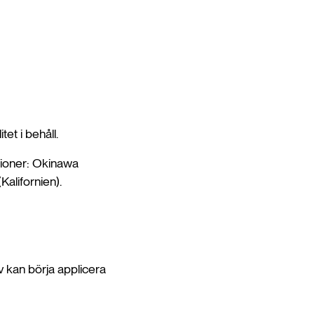
et i behåll.
gioner: Okinawa
Kalifornien).
v kan börja applicera