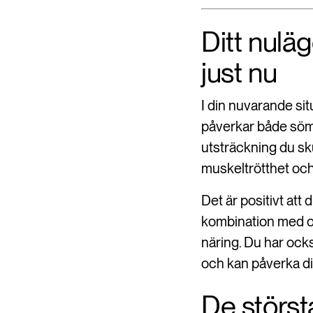
Ditt nulä
just nu
I din nuvarande sit
påverkar både sömn 
utsträckning du sku
muskeltrötthet och
Det är positivt att
kombination med o
näring. Du har ock
och kan påverka d
De störst