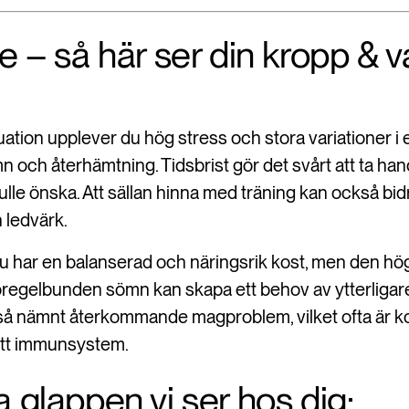
ge – så här ser din kropp & 
uation upplever du hög stress och stora variationer i e
och återhämtning. Tidsbrist gör det svårt att ta hand
lle önska. Att sällan hinna med träning kan också bidra
 ledvärk.
 du har en balanserad och näringsrik kost, men den hö
regelbunden sömn kan skapa ett behov av ytterliga
så nämnt återkommande magproblem, vilket ofta är kopp
itt immunsystem.
a glappen vi ser hos dig: