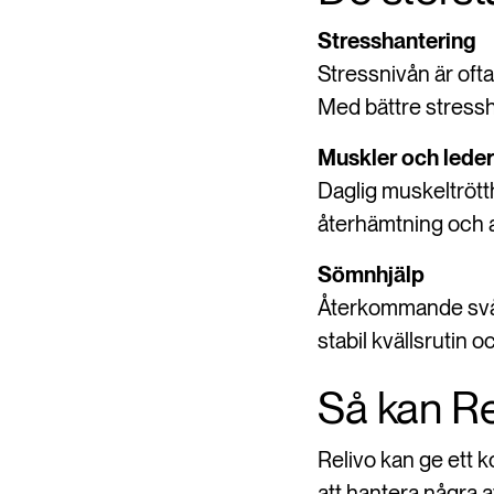
Stresshantering
Stressnivån är oft
Med bättre stressh
Muskler och leder
Daglig muskeltrött
återhämtning och a
Sömnhjälp
Återkommande svår
stabil kvällsrutin o
Så kan Re
Relivo kan ge ett k
att hantera några a