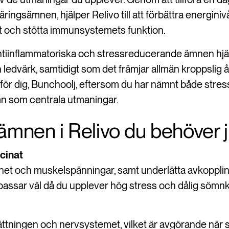
ringsämnen, hjälper Relivo till att förbättra energiniv
t och stötta immunsystemets funktion.
tiinflammatoriska och stressreducerande ämnen hjälper
 ledvärk, samtidigt som det främjar allmän kroppslig 
t för dig, Bunchoolj, eftersom du har nämnt både stre
 som centrala utmaningar.
ämnen i Relivo du behöver j
cinat
tthet och muskelspänningar, samt underlätta avkopplin
passar väl då du upplever hög stress och dålig sömnkv
tningen och nervsystemet, vilket är avgörande när s