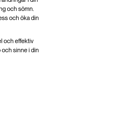
ing och sömn.
ress och öka din
l och effektiv
 och sinne i din