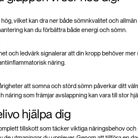
a hög, vilket kan dra ner både sömnkvalitet och allmän
antering kan du förbättra både energi och sömn.
het och ledvärk signalerar att din kropp behöver mer 
ntiinflammatorisk näring.
igheter att somna och störd sömn påverkar ditt vä
ch näring som främjar avslappning kan vara till stor hjä
livo hjälpa dig
omplett tillskott som täcker viktiga näringsbehov och 
v de utmaningar du upplever. Genom att tillföra en da