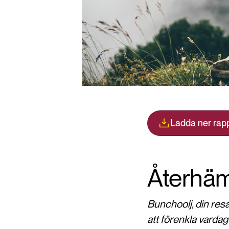
Ladda ner rap
Återhäm
Bunchoolj, din res
att förenkla vardage