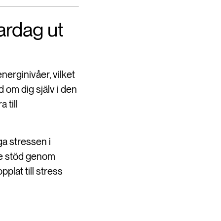
vardag ut
nerginivåer, vilket
 om dig själv i den
 till
ga stressen i
re stöd genom
lat till stress