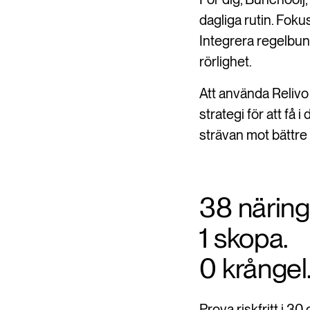
dagliga rutin. Fok
Integrera regelbun
rörlighet.
Att använda Relivo 
strategi för att f
strävan mot bättr
38 närin
1 skopa.
0 krångel
Prova riskfritt i 30