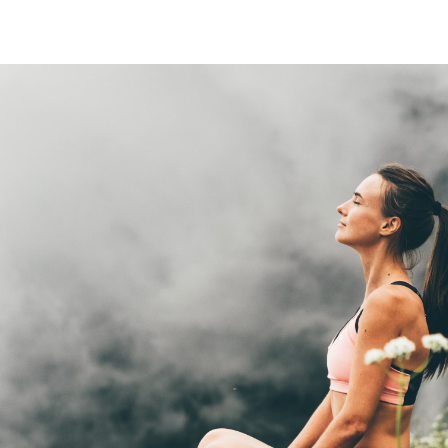
lsofördelar
Näringsämnen
Forskning
Så funkar det
FAQ
Kontakt
Mer