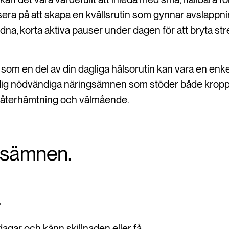
usera på att skapa en kvällsrutin som gynnar avslappn
dna, korta aktiva pauser under dagen för att bryta st
som en del av din dagliga hälsorutin kan vara en enke
å i dig nödvändiga näringsämnen som stöder både kropp
e återhämtning och välmående.
gsämnen.
.
 dagar och känn skillnaden eller få