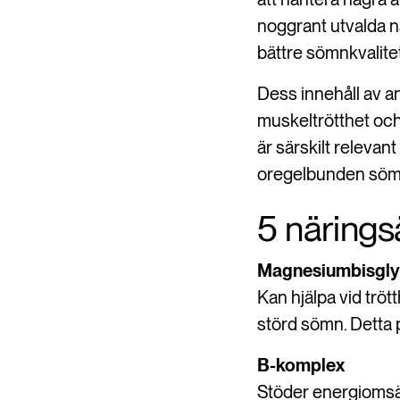
noggrant utvalda nä
bättre sömnkvalite
Dess innehåll av an
muskeltrötthet och
är särskilt relevan
oregelbunden sömn
5 närings
Magnesiumbisgly
Kan hjälpa vid trö
störd sömn. Detta 
B-komplex
Stöder energiomsät