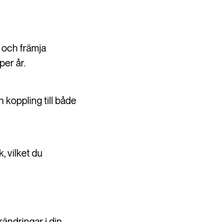
 och främja
per år.
n koppling till både
 vilket du
rändringar i din