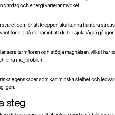
din vardag och energi varierar mycket.
örsvaret och för att kroppen ska kunna hantera stress
ant för dig då du nämnt att du blir sjuk några gånger 
 balansera tarmfloran och stödja maghälsan, vilket har e
och dina magproblem.
riska egenskaper som kan minska stelhet och ledvärk,
gligen.
a steg
 kan det vara värdefullt att inleda med små, hållbara fö