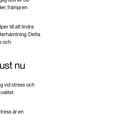
åer, främja en
 till att lindra
återhämtning. Detta
ss och
ust nu
g vid stress och
alitet.
tress är en