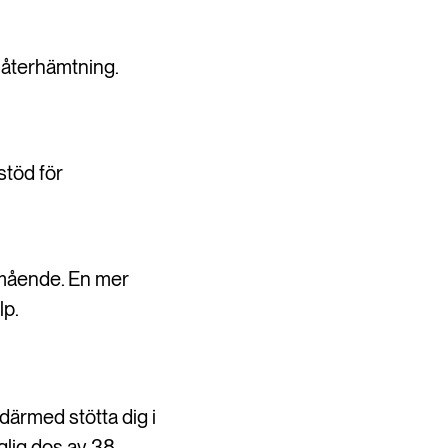
 återhämtning.
stöd för
lmående. En mer
lp.
därmed stötta dig i
glig dos av 38