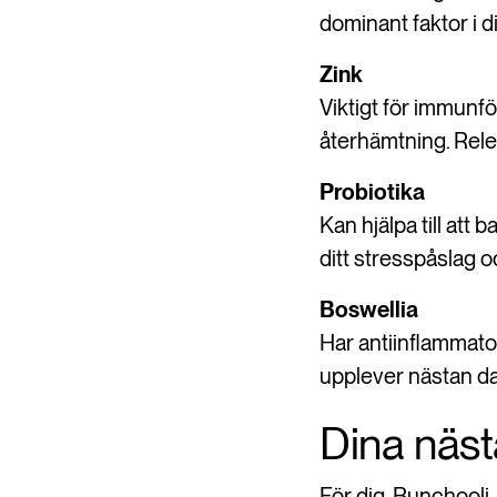
dominant faktor i 
Zink
Viktigt för immunf
återhämtning. Relev
Probiotika
Kan hjälpa till att
ditt stresspåslag 
Boswellia
Har antiinflammato
upplever nästan da
Dina näst
För dig, Bunchoolj,