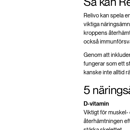
Så kan Re
Relivo kan spela en 
viktiga näringsämn
kroppens återhämt
också immunförsvar
Genom att inkludera
fungerar som ett st
kanske inte alltid rä
5 närings
D-vitamin
Viktigt för muskel- 
återhämtningen efte
stärka skelettet.