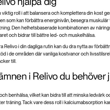
livo hjälpa dig
viktig roll i att balansera och komplettera din kost gen
en som kan förbättra energinivån, besegra muskulär t
ning. Den helhetsbaserade kombinationen av närin
et och bidrar till bättre led- och muskelhälsa.
 Relivo i din dagliga rutin kan du dra nytta av förbätt
öd i de områden där vanliga kostvanor och livsstilsre
cker till.
ämnen i Relivo du behöver j
och benhälsa, vilket kan bidra till att minska ledvärk o
r träning. Tack vare dess roll i kalciumabsorption kan d