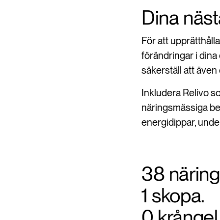
Dina näst
För att upprätthål
förändringar i dina
säkerställ att även 
Inkludera Relivo so
näringsmässiga beho
energidippar, unde
38 närin
1 skopa.
0 krångel