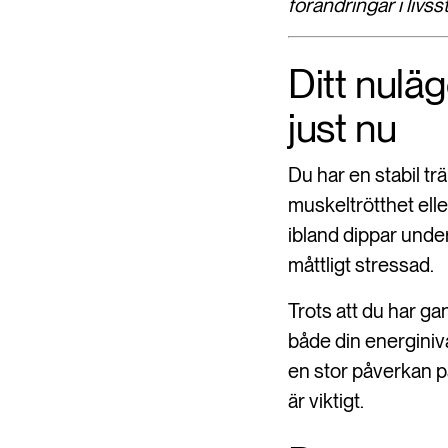
förändringar i livsst
Ditt nulä
just nu
Du har en stabil t
muskeltrötthet elle
ibland dippar unde
måttligt stressad.
Trots att du har gan
både din energiniv
en stor påverkan p
är viktigt.