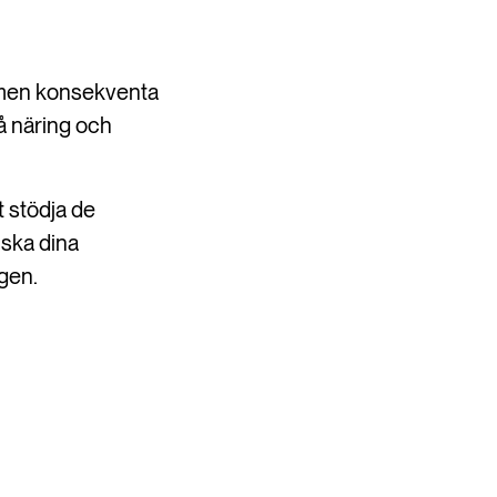
, men konsekventa
på näring och
t stödja de
nska dina
gen.