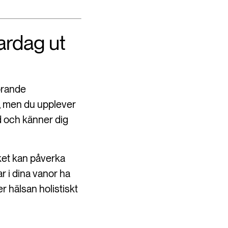
vardag ut
hörande
ra, men du upplever
d och känner dig
ilket kan påverka
r i dina vanor ha
 hälsan holistiskt