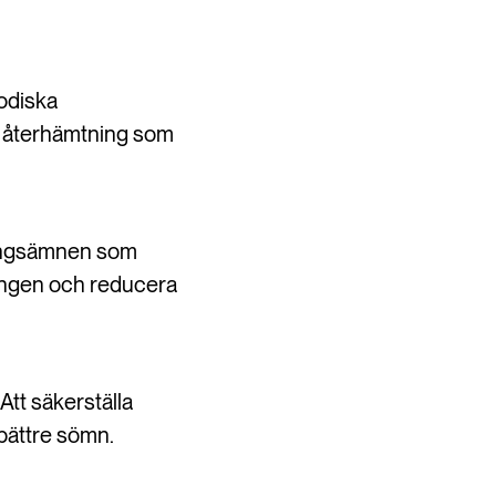
odiska
ch återhämtning som
ringsämnen som
ningen och reducera
Att säkerställa
 bättre sömn.