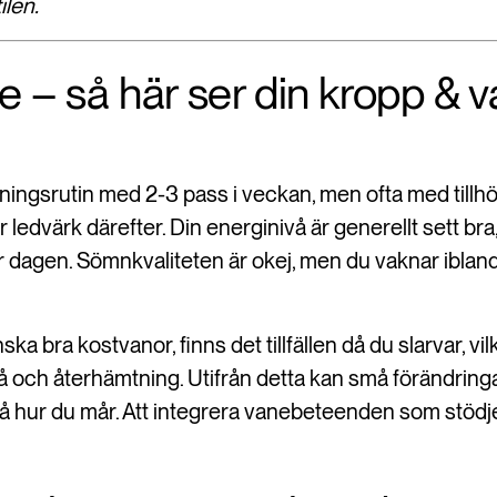
ilen.
ge – så här ser din kropp & 
räningsrutin med 2-3 pass i veckan, men ofta med till
r ledvärk därefter. Din energinivå är generellt sett b
r dagen. Sömnkvaliteten är okej, men du vaknar iblan
ska bra kostvanor, finns det tillfällen då du slarvar, v
å och återhämtning. Utifrån detta kan små förändringa
å hur du mår. Att integrera vanebeteenden som stödjer