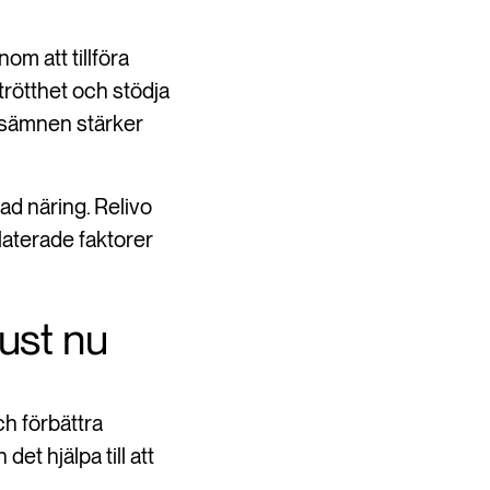
om att tillföra
rötthet och stödja
gsämnen stärker
rad näring. Relivo
laterade faktorer
ust nu
ch förbättra
et hjälpa till att