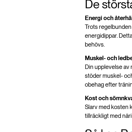
De störst
Energi och återh
Trots regelbunden 
energidippar. Detta
behövs.
Muskel- och ledb
Din upplevelse av
stöder muskel- och
obehag efter träni
Kost och sömnkva
Slarv med kosten k
tillräckligt med nä