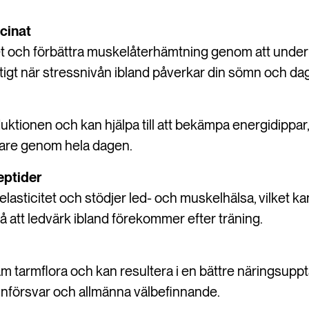
cinat
t och förbättra muskelåterhämtning genom att underl
viktigt när stressnivån ibland påverkar din sömn och dag
ktionen och kan hjälpa till att bekämpa energidippar, 
gare genom hela dagen.
eptider
lasticitet och stödjer led- och muskelhälsa, vilket kan
å att ledvärk ibland förekommer efter träning.
 tarmflora och kan resultera i en bättre näringsuppta
munförsvar och allmänna välbefinnande.