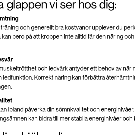
a glappen vi ser hos dig:
ämtning
träning och generellt bra kostvanor upplever du peri
 kan bero på att kroppen inte alltid får den näring o
esvär
 muskeltrötthet och ledvärk antyder ett behov av nä
 ledfunktion. Korrekt näring kan förbättra återhämt
ngen.
litet
an ibland påverka din sömnkvalitet och energinivåer. 
ringsämnen kan bidra till mer stabila energinivåer och