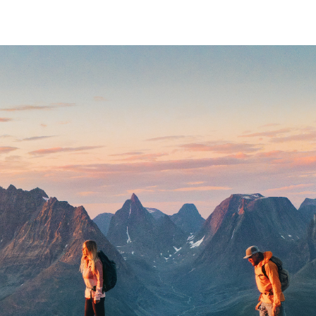
lsofördelar
Näringsämnen
Forskning
Så funkar det
FAQ
Kontakt
Mer