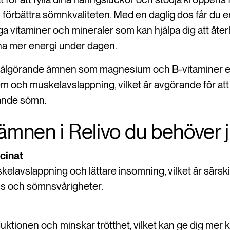
 förbättra sömnkvaliteten. Med en daglig dos får du 
iga vitaminer och mineraler som kan hjälpa dig att åte
a mer energi under dagen.
a välgörande ämnen som magnesium och B-vitaminer e
m och muskelavslappning, vilket är avgörande för at
ande sömn.
ämnen i Relivo du behöver j
cinat
skelavslappning och lättare insomning, vilket är särskil
ss och sömnsvårigheter.
uktionen och minskar trötthet, vilket kan ge dig mer 