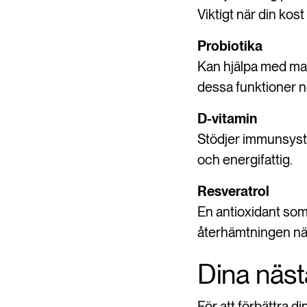
Viktigt när din kost
Probiotika
Kan hjälpa med mag
dessa funktioner n
D-vitamin
Stödjer immunsyste
och energifattig.
Resveratrol
En antioxidant som 
återhämtningen när
Dina näst
För att förbättra d