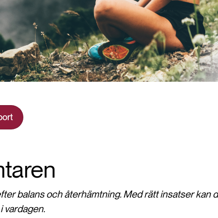
port
taren
fter balans och återhämtning. Med rätt insatser kan d
 i vardagen.