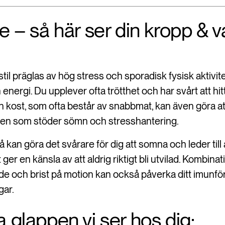
ge – så här ser din kropp & 
til präglas av hög stress och sporadisk fysisk aktivite
energi. Du upplever ofta trötthet och har svårt att h
in kost, som ofta består av snabbmat, kan även göra a
nen som stöder sömn och stresshantering.
 kan göra det svårare för dig att somna och leder till 
 ger en känsla av att aldrig riktigt bli utvilad. Kombina
e och brist på motion kan också påverka ditt imunför
gar.
a glappen vi ser hos dig: