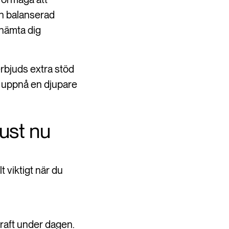
en balanserad
rhämta dig
rbjuds extra stöd
t uppnå en djupare
ust nu
t viktigt när du
kraft under dagen.