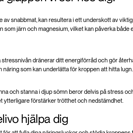
 av snabbmat, kan resultera i ett underskott av vikti
 som järn och magnesium, vilket kan påverka både 
stressnivån dränerar ditt energiförråd och gör återh
 näring som kan underlätta för kroppen att hitta lugn.
mna och stanna i djup sömn beror delvis på stress oc
et ytterligare förstärker trötthet och nedstämdhet.
livo hjälpa dig
t för att fylla dina näringsluckor och stödja kroppens