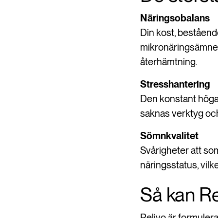
Näringsobalans
Din kost, bestående
mikronäringsämnen
återhämtning.
Stresshantering
Den konstant höga 
saknas verktyg och
Sömnkvalitet
Svårigheter att so
näringsstatus, vilk
Så kan Re
Relivo är formulera