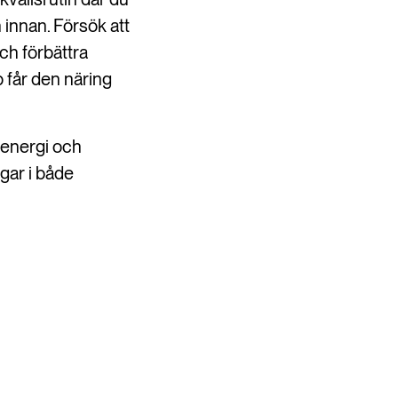
innan. Försök att
och förbättra
p får den näring
n energi och
ngar i både