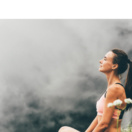
lsofördelar
Näringsämnen
Forskning
Så funkar det
FAQ
Kontakt
Mer