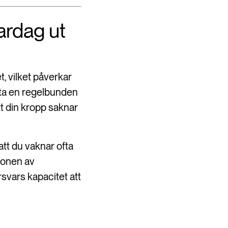
vardag ut
t, vilket påverkar
itta en regelbunden
tt din kropp saknar
att du vaknar ofta
tionen av
svars kapacitet att