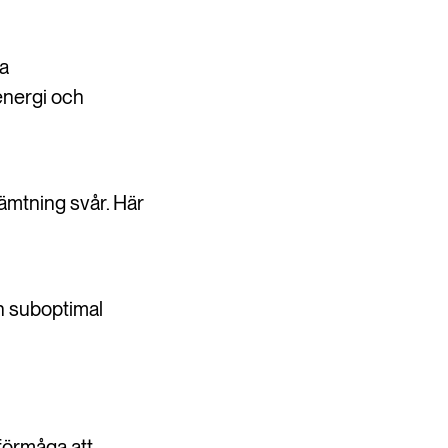
ga
energi och
ämtning svår. Här
h suboptimal
 förmåga att