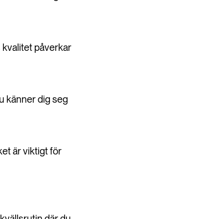
kvalitet påverkar
du känner dig seg
t är viktigt för
kvällsrutin där du