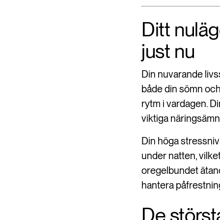
Ditt nulä
just nu
Din nuvarande livss
både din sömn och 
rytm i vardagen. D
viktiga näringsäm
Din höga stressnivå
under natten, vilket
oregelbundet ätand
hantera påfrestnin
De störst