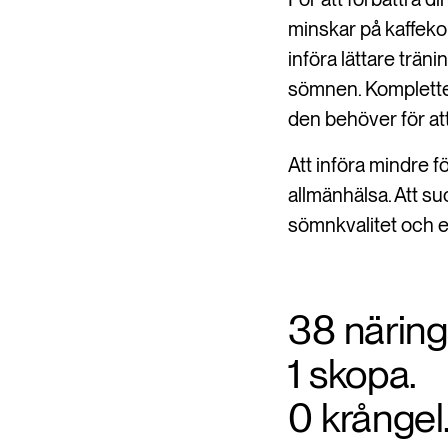
minskar på kaffeko
införa lättare träni
sömnen. Komplettera
den behöver för at
Att införa mindre fö
allmänhälsa. Att su
sömnkvalitet och 
38 närin
1 skopa.
0 krångel