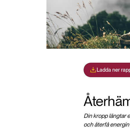
Ladda ner rap
Återhäm
Din kropp längtar e
och återfå energin