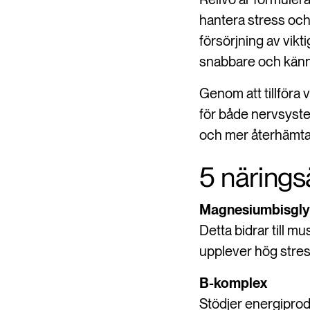
hantera stress och
försörjning av vikt
snabbare och känn
Genom att tillför
för både nervsyste
och mer återhämt
5 närings
Magnesiumbisgly
Detta bidrar till mu
upplever hög stre
B-komplex
Stödjer energiprod